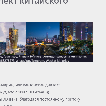
ект китайского
ндарин) или кантонский диалект.
мут, что сказал Шанхаец)))
 XIX века; благодаря постоянному притоку