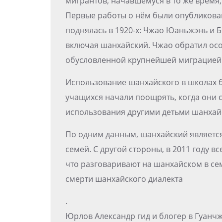
мигрантов, начавшемуся в то же время,
Первые работы о нём были опубликован
поднялась в 1920-х: Чжао Юаньжэнь и 
включая шанхайский. Чжао обратил ос
обусловленной крупнейшей миграцией 
Использование шанхайского в школах бы
учащихся начали поощрять, когда они 
использования другими детьми шанхай
По одним данным, шанхайский являетс
семей. С другой стороны, в 2011 году 
что разговаривают на шанхайском в с
смерти шанхайского диалекта
.
Юрлов Александр гид и блогер в Гуанчж