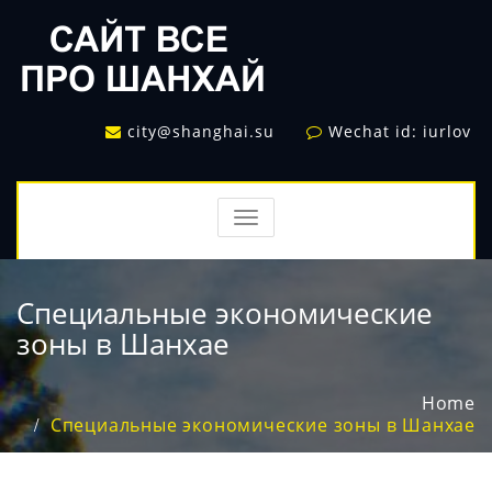
city@shanghai.su
Wechat id: iurlov
TOGGLE
NAVIGATION
Специальные экономические
зоны в Шанхае
Home
Специальные экономические зоны в Шанхае